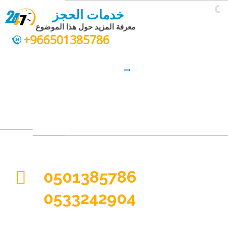
أخصائي تدفئة وتكييف
هواء
جودة مضمونة
0501385786
0533242904