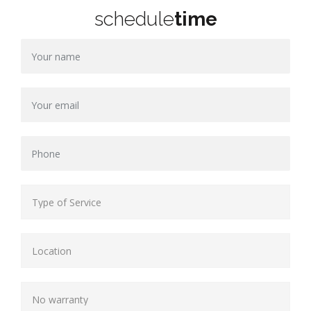
schedule
time