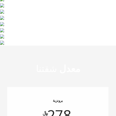
معدل
شقتنا
برونزية
278
﷼